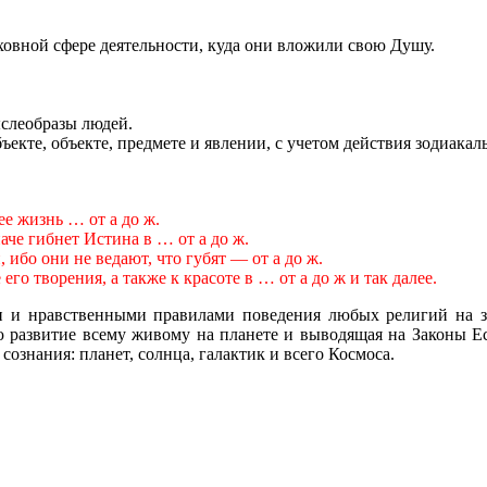
ховной сфере деятельности, куда они вложили свою Душу.
ыслеобразы людей.
екте, объекте, предмете и явлении, с учетом действия зодиакал
е жизнь … от а до ж.
че гибнет Истина в … от а до ж.
 ибо они не ведают, что губят — от а до ж.
го творения, а также к красоте в … от а до ж и так далее.
и и нравственными правилами поведения любых религий на 
 развитие всему живому на планете и выводящая на Законы Есте
 сознания
: планет,
солнца, галактик и всего
Космоса
.