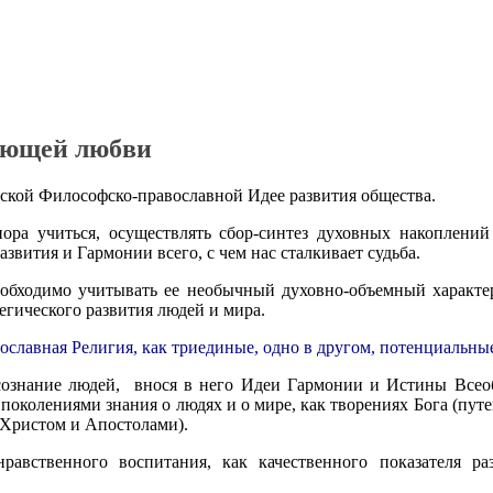
лющей любви
сской Философско-православной Идее развития общества.
 пора учиться, осуществлять сбор-синтез духовных накоплени
звития и Гармонии всего, с чем нас сталкивает судьба.
еобходимо учитывать ее необычный духовно-объемный характер
егического развития людей и мира.
вославная Религия, как триединые, одно в другом, потенциальн
 сознание людей, внося в него Идеи Гармонии и Истины Все
 поколениями знания о людях и о мире, как творениях Бога (пут
Христом и Апостолами).
равственного воспитания, как качественного показателя р