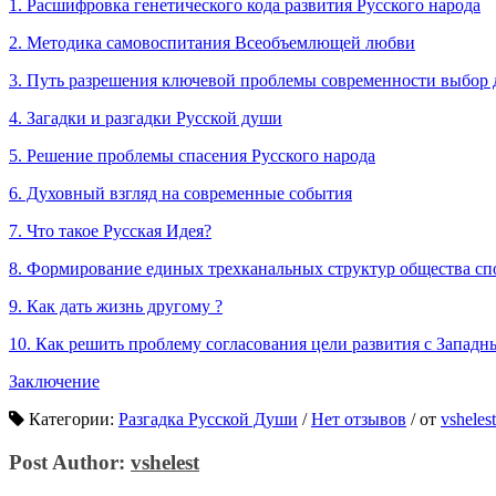
1. Расшифровка генетического кода развития Русского народа
2. Методика самовоспитания Всеобъемлющей любви
3. Путь разрешения ключевой проблемы современности выбор д
4. Загадки и разгадки Русской души
5. Решение проблемы спасения Русского народа
6. Духовный взгляд на современные события
7. Что такое Русская Идея?
8. Формирование единых трехканальных структур общества сп
9. Как дать жизнь другому ?
10. Как решить проблему согласования цели развития с Запад
Заключение
Категории:
Разгадка Русской Души
/
Нет отзывов
/
от
vshelest
Post Author:
vshelest