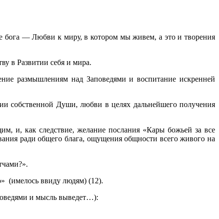
бога — Любви к миру, в котором мы живем, а это и творения
у в Развитии себя и мира.
ение размышлениям над Заповедями и воспитание искренней
нии собственной Души, любви в целях дальнейшего получения
м, и, как следствие, желание послания «Кары божьей за все
вания ради общего блага, ощущения общности всего живого на
тчами?».
» (имелось ввиду людям) (12).
поведями и мысль выведет…):