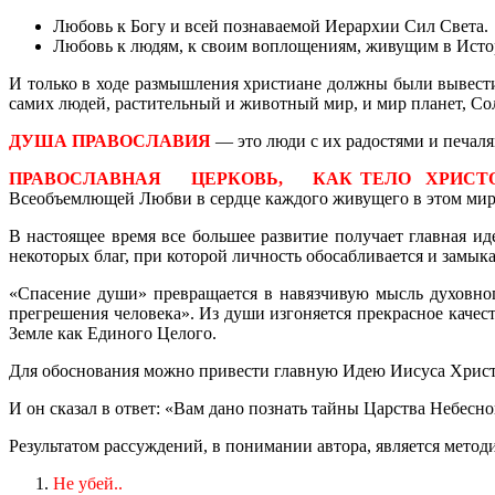
Любовь к Богу и всей познаваемой Иерархии Сил Света.
Любовь к людям, к своим воплощениям, живущим в Исто
И только в ходе размышления христиане должны были вывест
самих людей, растительный и животный мир, и мир планет, Сол
ДУША ПРАВОСЛАВИЯ
— это люди с их радостями и печал
ПРАВОСЛАВНАЯ ЦЕРКОВЬ, КАК ТЕЛО ХРИСТ
Всеобъемлющей Любви в сердце каждого живущего в этом мир
В настоящее время все большее развитие получает главная 
некоторых благ, при которой личность обосабливается и замыкае
«Спасение души» превращается в навязчивую мысль духовног
прегрешения человека». Из души изгоняется прекрасное каче
Земле как Единого Целого.
Для обоснования можно привести главную Идею Иисуса Христа
И он сказал в ответ: «Вам дано познать тайны Царства Небесно
Результатом рассуждений, в понимании автора, является мето
Не убей..