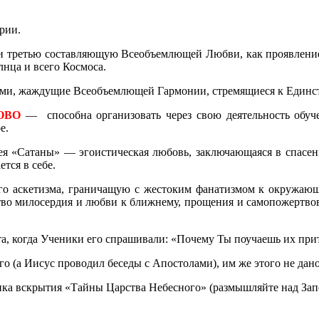
рии.
и третью составляющую Всеобъемлющей Любви, как проявление 
нца и всего Космоса.
ями, жаждущие Всеобъемлющей Гармонии, стремящиеся к Единств
ОВО
— способна организовать через свою деятельность обуч
е.
идея «Сатаны» — эгоистическая любовь, заключающаяся в спасе
тся в себе.
о аскетизма, граничащую с жестоким фанатизмом к окружающи
ство милосердия и любви к ближнему, прощения и самопожертво
, когда Ученики его спрашивали: «Почему Ты поучаешь их при
го (а Иисус проводил беседы с Апостолами), им же этого не дано
дика вскрытия «Тайны Царства Небесного» (размышляйте над За