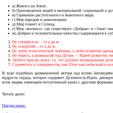
а) Живого на Земле.
б) Произведения людей в материальной, социальной и ду
в) Гармонию растительного и животного мира.
г) Мир народов и цивилизации.
д) Мир планет и Солнца.
е) Мир «космоса», где существуют «Добрые» и «Злые» м
ж) Добрые и положительные качества содержащиеся в субъ
Не гневайся на …от а до ж.
Не оскорбляй .. от а до ж.
Не люби эгоистической любовью, а люби искренне дающе
Не борись, а размышляй над Духом — Идеей развития, ина
Любите врагов своих, т.к. это духовно несмышленые дети,
Стремитесь к совершенству, как Отец наш небесный и все е
В ходе подобных размышлений автора над всеми Заповедям
мудрость сердца, которое содержит Духовность-Идею, дающую
всем людям, имеющим интуитивный канал с другими формами
Читать далее:
Предисловие.