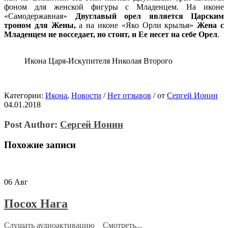
фоном для женской фигуры с Младенцем. На иконе
«Самодержавная»
Двуглавый орел является Царским
троном для Жены,
а на иконе «Яко Орли крылья»
Жена с
Младенцем не восседает, но стоит, и Ее несет на себе Орел
.
Икона Царя-Искупителя Николая Второго
Категории:
Икона
,
Новости
/
Нет отзывов
/
от
Сергей Ионин
04.01.2018
Post Author:
Сергей Ионин
Похожие записи
06
Авг
Посох Нага
Слушать аудиоактивацию Смотреть...