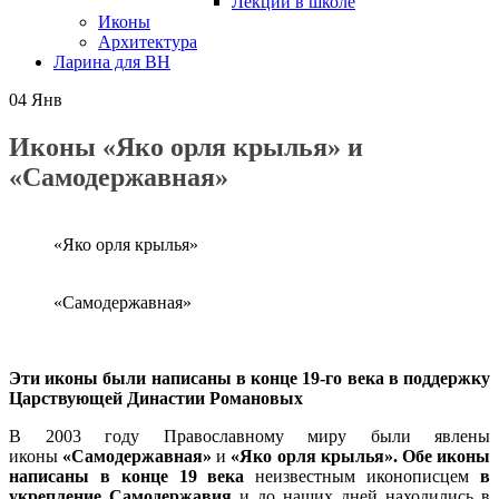
Лекции в школе
Иконы
Архитектура
Ларина для ВН
04
Янв
Иконы «Яко орля крылья» и
«Самодержавная»
«Яко орля крылья»
«Самодержавная»
Эти иконы были написаны в конце 19-го века в поддержку
Царствующей Династии Романовых
В 2003 году Православному миру были явлены
иконы
«Самодержавная»
и
«Яко орля крылья». Обе иконы
написаны
в конце 19 века
неизвестным иконописцем
в
укрепление Самодержавия
и до наших дней находились в