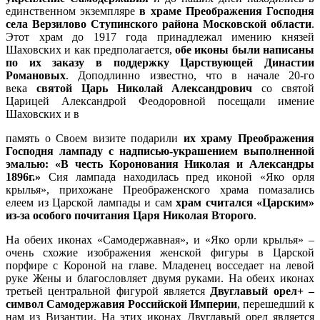
единственном экземпляре
в храме Преображения Господня
села Верзилово Ступинского района Московской области
.
Этот храм до 1917 года принадлежал имению князей
Шаховских и как предполагается,
обе иконы были написаны
по их заказу
в поддержку Царствующей Династии
Романовых
. Доподлинно известно, что в начале 20-го
века
святой Царь Николай Александрович
со святой
Царицей Александрой Феодоровной посещали имение
Шаховских и в
память о Своем визите подарили
их храму
Преображения
Господня
лампаду с надписью-украшением выполненной
эмалью: «
В честь Коронования Николая и Александры
1896г
.»
Сия лампада находилась пред иконой «Яко орля
крылья», прихожане Преображенского храма помазались
елеем из Царской лампады и сам
храм считался «Царским»
из-за особого почитания Царя Николая Второго
.
На обеих иконах «Самодержавная», и «Яко орли крылья» –
очень схожие изображения женской фигуры в Царской
порфире с Короной на главе. Младенец восседает на левой
руке Жены и благословляет двумя руками. На обеих иконах
третьей центральной фигурой является
Двуглавый орел
+
–
символ Самодержавия Российской Империи
, перешедший к
нам из Византии. На этих иконах Двуглавый орел является