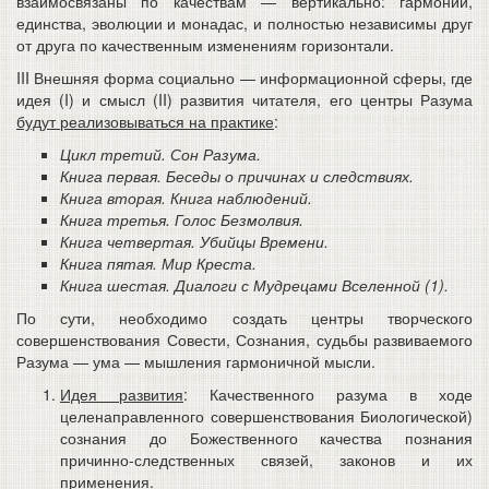
взаимосвязаны по качествам — вертикально: гармонии,
единства, эволюции и монадас, и полностью независимы друг
от друга по качественным изменениям горизонтали.
III Внешняя форма социально — информационной сферы, где
идея (I) и смысл (II) развития читателя, его центры Разума
будут реализовываться на практике
:
Цикл третий. Сон Разума.
Книга первая. Беседы о причинах и следствиях.
Книга вторая. Книга наблюдений.
Книга третья. Голос Безмолвия.
Книга четвертая. Убийцы Времени.
Книга пятая. Мир Креста.
Книга шестая. Диалоги с Мудрецами Вселенной (1).
По сути, необходимо создать центры творческого
совершенствования Совести, Сознания, судьбы развиваемого
Разума — ума — мышления гармоничной мысли.
Идея развития
: Качественного разума в ходе
целенаправленного совершенствования Биологической)
сознания до Божественного качества познания
причинно-следственных связей, законов и их
применения.