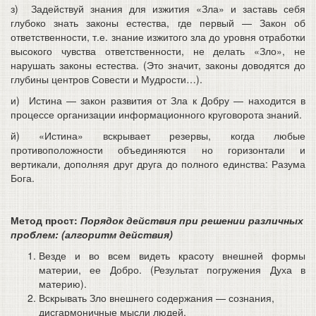
з) Задействуй знания для изжития «Зла» и заставь себя
глубоко знать законы естества, где первый — Закон об
ответственности, т.е. знание изжитого зла до уровня отработки
высокого чувства ответственности, не делать «Зло», не
нарушать законы естества. (Это значит, законы доводятся до
глубины центров Совести и Мудрости…).
и) Истина — закон развития от Зла к Добру — находится в
процессе организации информационного круговорота знаний.
й) «Истина» вскрывает резервы, когда любые
противоположности объединяются но горизонтали и
вертикали, дополняя друг друга до полного единства: Разума
Бога.
Метод прост:
Порядок действия при решении различных
проблем: (алгоритм действия)
Везде и во всем видеть красоту внешней формы
материи, ее Добро. (Результат погружения Духа в
материю).
Вскрывать Зло внешнего содержания — сознания,
дисгармоничные мысли людей.