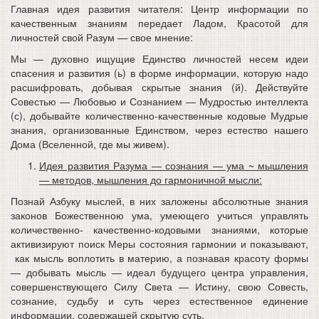
Главная идея развития читателя: Центр информации по
качественным знаниям передает Ладом, Красотой для
личностей свой Разум — свое мнение:
Мы — духовно ищущие Единство личностей несем идеи
спасения и развития (ь) в форме информации, которую надо
расшифровать, добывая скрытые знания (й). Действуйте
Совестью — Любовью и Сознанием — Мудростью интеллекта
(с), добывайте количественно-качественные кодовые Мудрые
знания, организованные Единством, через естество нашего
Дома (Вселенной, где мы живем).
Идея развития Разума — сознания — ума ~ мышления
— методов, мышления до гармоничной мысли:
Познай Азбуку мыслей, в них заложены абсолютные знания
законов Божественною ума, умеющего учиться управлять
количественно- качественно-кодовыми знаниями, которые
активизируют поиск Меры состояния гармонии и показывают,
как мысль воплотить в материю, а познавая красоту формы
— добывать мысль — идеал будущего центра управления,
совершенствующего Силу Света — Истину, свою Совесть,
сознание, судьбу и суть через естественное единение
информации, содержащей скрытую суть.