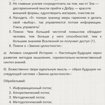
Но главные усилия сосредоточить на том, как от Зла —
дисгармоничной мысли прийти к Добру — красоте
внешней формы, одухотворить материю, очистив ее
Находить «0» тонкую границу меры гармонии и делать
свой «выбор», так управляются потоки информации.
Учись управлять!
Помни: Чем большей чистотой помыслов обладает
человек, тем больше у него способностей, тем к
большим знаниям Вселенной он получает доступ (1).
Помни о «Законе целостности»:
а) Активно соединяй Историю — Настоящее-Будущее через
развитие методов мышления, горизонтально-количественный
синтез знаний.
б) Божественно твори идеальную мысль — образ будущею но
следующей системе «Закона целостности»:
Обрабатывай:
Информационный поток;
Алгоритмический поток;
Методический поток;
Методологический поток;