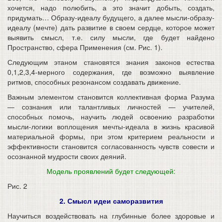
хочется, надо полюбить, а это значит добыть, создать,
придумать… Образу-идеалу будущего, а далее мысли-образу-
идеалу (мечте) дать развитие в своем сердце, которое может
выявить смысл, т.е. силу мысли, где будет найдено
Пространство, сфера Применения (см. Рис. 1).
Следующим этаном становятся знания законов естества
0,1,2,3,4-мерного содержания, где возможно выявление
ритмов, способных резонансом создавать движение.
Важным элементом становится коллективная форма Разума
— сознания или талантливых личностей — учителей,
способных помочь, научить людей освоению разработки
мысли-логики воплощения мечты-идеала в жизнь красивой
материальной формы, при этом критерием реальности и
эффективности становится согласованность чувств совести и
осознанной мудрости своих деяний.
Модель проявлений будет следующей:
Рис. 2
2. Смысл идеи саморазвития
Научиться воздействовать на глубинные более здоровые и