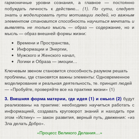
гармоничные уровни сознания, а главное — постоянно
побуждать личность к действию.
.. (1). По сути, следует
знать и моделировать пути мотивации людей, но важным
элементом становится способность научиться мечтать и
выявлять не только
мысль — образ — содержание, но и
мысль — образ внешней формы жизни:
Времени и Пространства,
Информации и Энергии,
Мужского и Женского начал,
Логики и Образа — эмоции…
Ключевым звеном становится способность разумом решать
проблемы, где становятся важны элементы: Одновременное
моделирование и реальная деятельность, те. принцип людей
— «Пробуйте, проверяйте все на практике жизни» (1)
3. Внешняя форма материи, где идея (1) и смысл (2)
будут
реализованы на практике: необходимо научиться работать с
информацией, создавать круговорот знаний и находить при
этом «Истину» — закон развития, верный путь, движения: «из
Зла делать Добро».
«Процесс Великого Делания…»