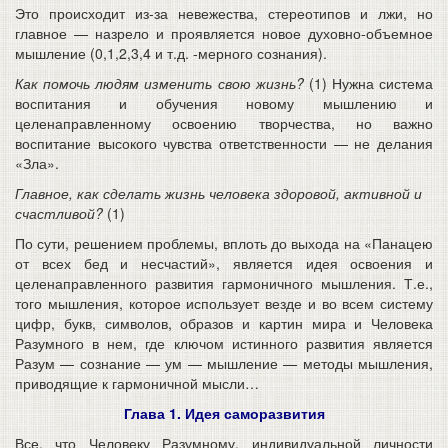
Это происходит из-за невежества, стереотипов и лжи, но
главное — назрело и проявляется новое духовно-объемное
мышление (0,1,2,3,4 и т.д. -мерного сознания).
Как помочь людям изменить свою жизнь?
(1) Нужна система
воспитания и обучения новому мышлению и
целенаправленному освоению творчества, но важно
воспитание высокого чувства ответственности — не делания
«Зла».
Главное, как сделать жизнь человека здоровой, активной и
счастливой?
(1)
По сути, решением проблемы, вплоть до выхода на «Панацею
от всех бед и несчастий», является идея освоения и
целенаправленного развития гармоничного мышления. Т.е.,
того мышления, которое использует везде и во всем систему
цифр, букв, символов, образов и картин мира и Человека
Разумного в нем, где ключом истинного развития является
Разум — сознание — ум — мышление — методы мышления,
приводящие к гармоничной мысли…
Глава 1. Идея саморазвития
Все, что Человеку Разумному, индивидуальной личности