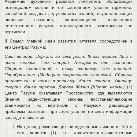
Академию духовного развитая личностей, обладающих
потенциалом мысли и ее состоянием уровня гармонии,
способной создавать круговороты знаний, осуществляющих
активные сознания, занимающиеся творчеством
естественного разума, организующего взаимосвязи по
вертикали.
II Смысл главной идеи развития читателя сосредоточен в
его Центрах Разума:
Цикл второй. Зеркало во весь рост. Книга первая. Кто я
есть человек. Том второй. Лекарство для сознания.
Сборник приложений к тому второму. Том третий.
Преображение (Медицина сакрального человека). Сборник
приложении к тому третьему. Книга вторая. Училище
смерти. Книга третья. Дорога Жизни (Шепот кармы)
(1)
Центр Разума охватывает Пространство, где выявляются
Знания, задействующие законы, восстанавливающие
взаимосвязи но вертикали с Разумом, решающим
проблемы развития, при этом усилия потоков информации
сосредоточиваются:
На целях, развивающих определенные личности: Кто я
есть человек (1), т.е. количественно-качественные