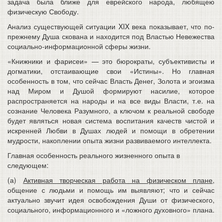
задача была ближе для еврейского народа, любящею
физическую Свободу.
Анализ существующей ситуации XIX века показывает, что по-
прежнему Душа скована и находится под Властью Невежества
социально-информационной сферы жизни.
«Книжники и фарисеи» — это бюрократы, субъективисты и
догматики, отстаивающие свои «Истины». Но главная
особенность в том, что сейчас Власть Денег, Золота и эгоизма
над Миром и Душой формируют насилие, которое
распространяется на народы и на все виды Власти, т.е. на
сознание Человека Разумного, а ключом к реальной свободе
будет являться новая система воспитания качеств чистой и
искренней Любви в Душах людей и помощи в обретении
мудрости, накоплении опыта жизни развиваемого интеллекта.
Главная особенность реального жизненного опыта в
следующем:
(а)
Активная творческая работа на физическом плане
,
общение с людьми и помощь им выявляют; что и сейчас
актуально звучит идея освобождения Души от физического,
социального, информационного и «ложного духовного» плана.