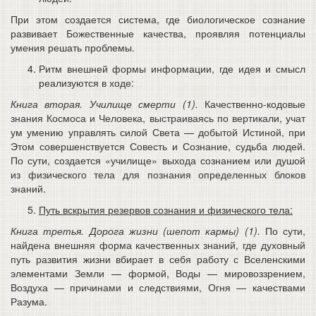
При этом создается система, где биологическое сознание
развивает Божественные качества, проявляя потенциалы
умения решать проблемы.
Ритм внешней формы информации, где идея и смысл
реализуются в ходе:
Книга вторая. Училище смерти (1).
Качественно-кодовые
знания Космоса и Человека, выстраиваясь по вертикали, учат
ум умению управлять силой Света — добытой Истиной, при
Этом совершенствуется Совесть и Сознание, судьба людей.
По сути, создается «училище» выхода сознанием или душой
из физического тела для познания определенных блоков
знаний.
Путь вскрытия резервов сознания и физического тела:
Книга третья. Дорога жизни (шепот кармы) (1).
По сути,
найдена внешняя форма качественных знаний, где духовный
путь развития жизни вбирает в себя работу с Вселенскими
элементами Земли — формой, Воды — мировоззрением,
Воздуха — причинами и следствиями, Огня — качествами
Разума.