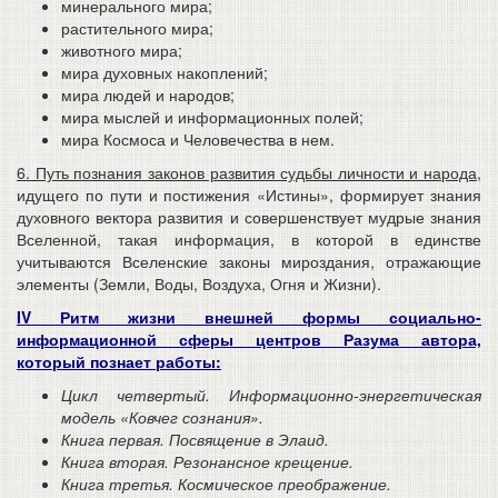
минерального мира;
растительного мира;
животного мира;
мира духовных накоплений;
мира людей и народов;
мира мыслей и информационных полей;
мира Космоса и Человечества в нем.
6. Путь познания законов развития судьбы личности и народа,
идущего по пути и постижения «Истины», формирует знания
духовного вектора развития и совершенствует мудрые знания
Вселенной, такая информация, в которой в единстве
учитываются Вселенские законы мироздания, отражающие
элементы (Земли, Воды, Воздуха, Огня и Жизни).
IV Ритм жизни внешней формы социально-
информационной сферы центров Разума автора,
который познает работы:
Цикл четвертый. Информационно-энергетическая
модель «Ковчег сознания».
Книга первая. Посвящение в Элаид.
Книга вторая. Резонансное крещение.
Книга третья. Космическое преображение.