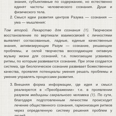
знания, субъективные по содержанию, но естественно
единят частоты человеческого сознания. Души и
физического тела.
Смысл идеи развития центров Разума — сознания —
ума — мышления:
Том второй. Лекарство для сознания (1).
Творческое
восстановление по вертикали взаимосвязей с личностями
выявляет согласованные, ладные, единые качественные
знания, активизирующие Разум — сознание, решающие
проблемы, и силой творчества воссоздающие октавную
музыку жизни для сознаний, т.е. помогающие усваивать
ритмы, по которым развивается сознание. При этом создается
система, где биологическое сознание развивает Божественные
качества, проявляя потенциалы умения решать проблемы и
умение управлять процессами развития.
Внешняя форма информации, где идея и смысл
реализуются в «Преображении» т.е. в проявлении
разумом
медицины сакрального человека (1)
. По сути,
благодаря подготовленным личностям происходит
лечение общественного сознания, гармонизация ритмов
через определенную систему решения проблем у
людей.