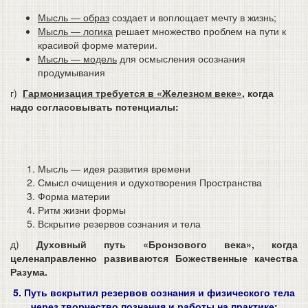
Мысль — образ
создает и воплощает мечту в жизнь;
Мысль — логика
решает множество проблем на пути к
красивой форме материи.
Мысль — модель
для осмысления осознания
продумывания
г)
Гармонизация требуется в «Железном веке»
, когда
надо согласовывать потенциалы:
Мысль — идея развития времени
Смысл очищения и одухотворения Пространства
Форма материи
Ритм жизни формы
Вскрытие резервов сознания и тела
д)
Духовный путь «Бронзового века», когда
целенаправленно развиваются Божественные качества
Разума.
5. Путь вскрытил резервов сознания и физического тела
через творчество познания и работы на практике: