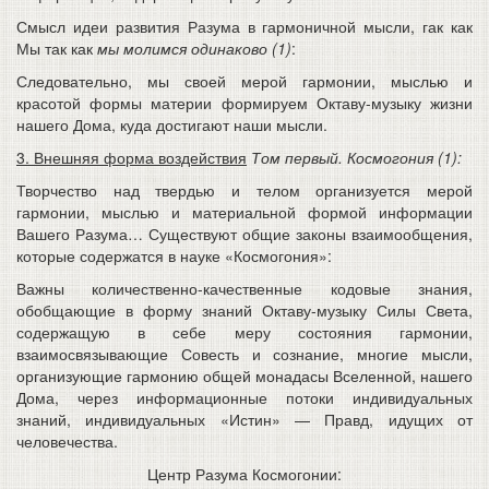
Смысл идеи развития Разума в гармоничной мысли, гак как
Мы так как
мы молимся одинаково (1)
:
Следовательно, мы своей мерой гармонии, мыслью и
красотой формы материи формируем Октаву-музыку жизни
нашего Дома, куда достигают наши мысли.
3. Внешняя форма воздействия
Том первый. Космогония (1):
Творчество над твердью и телом организуется мерой
гармонии, мыслью и материальной формой информации
Вашего Разума… Существуют общие законы взаимообщения,
которые содержатся в науке «Космогония»:
Важны количественно-качественные кодовые знания,
обобщающие в форму знаний Октаву-музыку Силы Света,
содержащую в себе меру состояния гармонии,
взаимосвязывающие Совесть и сознание, многие мысли,
организующие гармонию общей монадасы Вселенной, нашего
Дома, через информационные потоки индивидуальных
знаний, индивидуальных «Истин» — Правд, идущих от
человечества.
Центр Разума Космогонии: