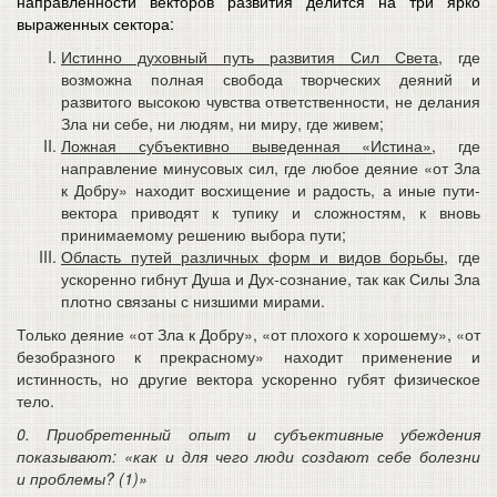
направленности векторов развития делится на три ярко
выраженных сектора:
Истинно духовный путь развития Сил Света
, где
возможна полная свобода творческих деяний и
развитого высокою чувства ответственности, не делания
Зла ни себе, ни людям, ни миру, где живем;
Ложная субъективно выведенная «Истина»
, где
направление минусовых сил, где любое деяние «от Зла
к Добру» находит восхищение и радость, а иные пути-
вектора приводят к тупику и сложностям, к вновь
принимаемому решению выбора пути;
Область путей различных форм и видов борьбы
, где
ускоренно гибнут Душа и Дух-сознание, так как Силы Зла
плотно связаны с низшими мирами.
Только деяние «от Зла к Добру», «от плохого к хорошему», «от
безобразного к прекрасному» находит применение и
истинность, но другие вектора ускоренно губят физическое
тело.
0. Приобретенный опыт и субъективные убеждения
показывают: «как и для чего люди создают себе болезни
и проблемы? (1)»