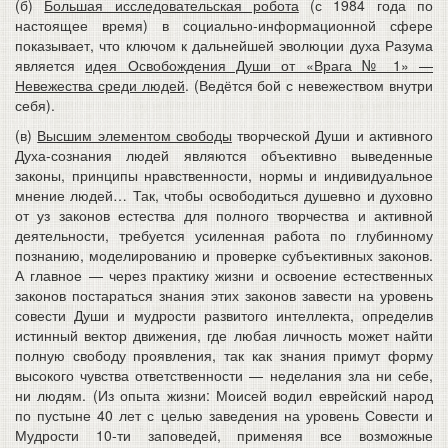
(б)
Большая исследовательская робота
(с 1984 года по
настоящее время) в социально-информационной сфере
показывает, что ключом к дальнейшей эволюции духа Разума
является
идея Освобождения Души от «Врага № 1» —
Невежества среди людей
. (Ведётся бой с невежеством внутри
себя).
(в)
Высшим элементом свободы
творческой Души и активного
Духа-сознания людей являются объективно выведенные
законы, принципы нравственности, нормы и индивидуальное
мнение людей… Так, чтобы освободиться душевно и духовно
от уз законов естества для полного творчества и активной
деятельности, требуется усиленная работа по глубинному
познанию, моделированию и проверке субъективных законов.
А главное — через практику жизни и освоение естественных
законов постараться знания этих законов завести на уровень
совести Души и мудрости развитого интеллекта, определив
истинный вектор движения, где любая личность может найти
полную свободу проявления, так как знания примут форму
высокого чувства ответственности — неделания зла ни себе,
ни людям. (Из опыта жизни: Моисей водил еврейский народ
по пустыне 40 лет с целью заведения на уровень Совести и
Мудрости 10-ти заповедей, применяя все возможные