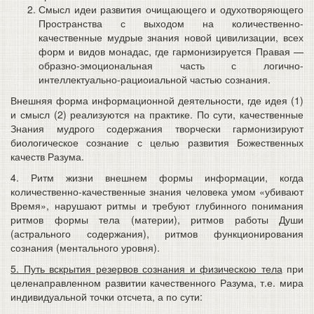
Смысл идеи развития очищающего и одухотворяющего
Пространства с выходом на количественно-
качественные мудрые знания новой цивилизации, всех
форм и видов монадас, где гармонизируется Правая —
образно-эмоциональная часть с логично-
интеллектуально-рациоиальной частью сознания.
Внешняя форма информационной деятельности, где идея (1)
и смысл (2) реализуются на практике. По сути, качественные
Знания мудрого содержания творчески гармонизируют
биологическое сознание с целью развития Божественных
качеств Разума.
4. Ритм жизни внешнем формы информации, когда
количественно-качественные знания человека умом «убивают
Время», нарушают ритмы и требуют глубинного понимания
ритмов формы тела (материи), ритмов работы Души
(астрального содержания), ритмов функционирования
сознания (ментального уровня).
5. Путь вскрытия резервов сознания и физическою тела
при
целенаправленном развитии качественного Разума, т.е. мира
индивидуальной точки отсчета, а по сути: