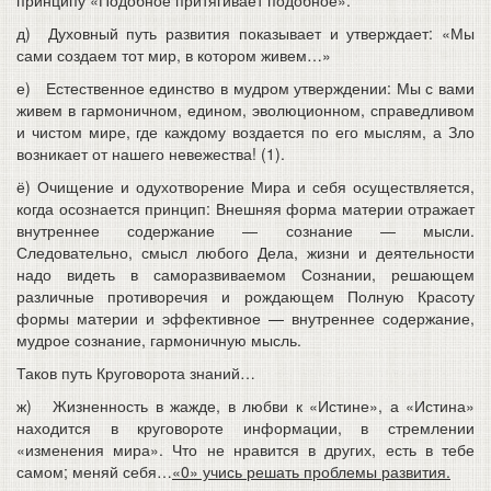
принципу «Подобное притягивает подобное».
д) Духовный путь развития показывает и утверждает: «Мы
сами создаем тот мир, в котором живем…»
е) Естественное единство в мудром утверждении: Мы с вами
живем в гармоничном, едином, эволюционном, справедливом
и чистом мире, где каждому воздается по его мыслям, а Зло
возникает от нашего невежества! (1).
ё) Очищение и одухотворение Мира и себя осуществляется,
когда осознается принцип: Внешняя форма материи отражает
внутреннее содержание — сознание — мысли.
Следовательно, смысл любого Дела, жизни и деятельности
надо видеть в саморазвиваемом Сознании, решающем
различные противоречия и рождающем Полную Красоту
формы материи и эффективное — внутреннее содержание,
мудрое сознание, гармоничную мысль.
Таков путь Круговорота знаний…
ж) Жизненность в жажде, в любви к «Истине», а «Истина»
находится в круговороте информации, в стремлении
«изменения мира». Что не нравится в других, есть в тебе
самом; меняй себя…
«0» учись решать проблемы развития.