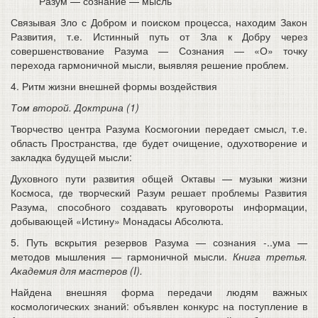
Разум — сознание — мысль
Связывая Зло с Добром и поиском процесса, находим Закон
Развития, т.е. Истинный путь от Зла к Добру через
совершенствование Разума — Сознания — «О» точку
перехода гармоничной мысли, выявляя решение проблем.
4. Ритм жизни внешней формы воздействия
Том второй. Доктрина (1)
Творчество центра Разума Космогонии передает смысл, т.е.
область Пространства, где будет очищение, одухотворение и
закладка будущей мысли:
Духовного пути развития общей Октавы — музыки жизни
Космоса, где творческий Разум решает проблемы Развития
Разума, способного создавать круговороты информации,
добывающей «Истину» Монадасы Абсолюта.
5. Путь вскрытия резервов Разума — сознания -..ума —
методов мышления — гармоничной мысли.
Книга третья.
Академия для мастеров (I).
Найдена внешняя форма передачи людям важных
космологических знаний: объявлен конкурс на поступление в