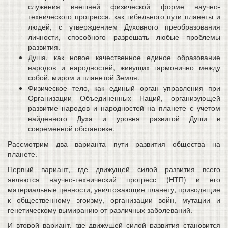
служения внешней физической форме научно-
технического прогресса, как гибельного пути планеты и
людей, с утверждением Духовного преобразования
личности, способного разрешать любые проблемы
развития.
Душа, как новое качественное единое образование
народов и народностей, живущих гармонично между
собой, миром и планетой Земля.
Физическое тело, как единый орган управления при
Организации Объединенных Наций, организующей
развитие народов и народностей на планете с учетом
найденного Духа и уровня развитой Души в
современной обстановке.
Рассмотрим два варианта пути развития общества на
планете.
Первый вариант, где движущей силой развития всего
являются научно-технический прогресс (НТП) и его
материальные ценности, уничтожающие планету, приводящие
к общественному эгоизму, организации войн, мутации и
генетическому вымиранию от различных заболеваний.
И второй вариант, где движущей силой развития становится