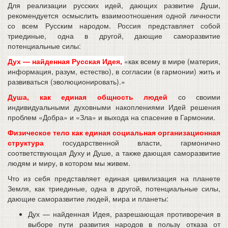
Для реализации русских идей, дающих развитие Души,
рекомендуется осмыслить взаимоотношения одной личности
со всем Русским народом. Россия представляет собой
триединые, одна в другой, дающие саморазвитие
потенциальные силы:
Дух — найденная Русская Идея,
«как всему в мире (материя,
информация, разум, естество), в согласии (в гармонии) жить и
развиваться (эволюционировать).»
Душа, как единая общность людей
со своими
индивидуальными духовными накоплениями Идей решения
проблем «Добра» и «Зла» и выхода на спасение в Гармонии.
Физическое тело как единая социальная организационная
структура
государственной власти, гармонично
соответствующая Духу и Душе, а также дающая саморазвитие
людям и миру, в котором мы живем.
Что из себя представляет единая цивилизация на планете
Земля, как триединые, одна в другой, потенциальные силы,
дающие саморазвитие людей, мира и планеты:
Дух — найденная Идея, разрешающая противоречия в
выборе пути развития народов в пользу отказа от