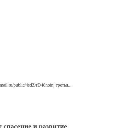
ail.ru/public/4sdZ/rD48noinj третья...
 спасение и развитие