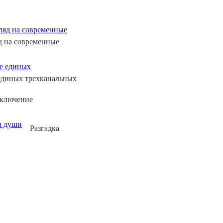
д на современные
единых трехканальных
аключение
Разгадка