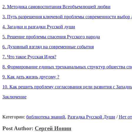
2. Методика самовоспитания Всеобъемлющей любви
3. Путь разрешения ключевой проблемы современности выбор д
4. Загадки и разгадки Русской души
5. Решение проблемы спасения Русского народа
6. Духовный взгляд на современные события
7. Что такое Русская Идея?
8. Формирование единых трехканальных структур общества сп
9. Как дать жизнь другому ?
10. Как решить проблему согласования цели развития с Запад
Заключение
Категории:
библиотека знаний
,
Разгадка Русской Души
/
Нет о
Post Author:
Сергей Ионин